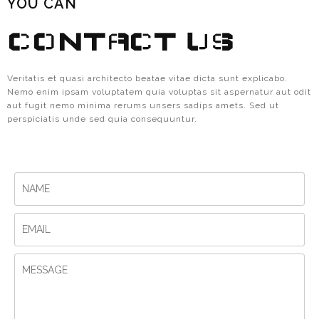
YOU CAN
CONTACT US
Veritatis et quasi architecto beatae vitae dicta sunt explicabo.
Nemo enim ipsam voluptatem quia voluptas sit aspernatur aut odit
aut fugit nemo minima rerums unsers sadips amets. Sed ut
perspiciatis unde sed quia consequuntur.